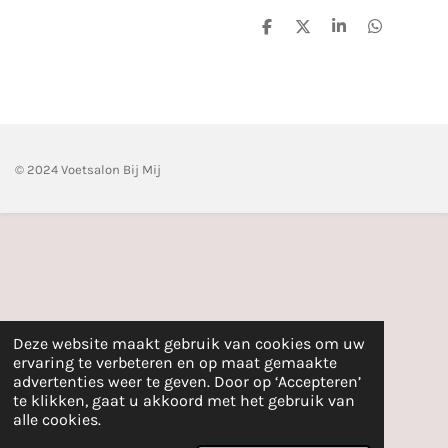
D
D
S
D
e
e
h
e
l
e
a
l
e
l
r
e
n
e
n
© 2024 Voetsalon Bij Mij
Deze website maakt gebruik van cookies om uw
ervaring te verbeteren en op maat gemaakte
advertenties weer te geven. Door op ‘Accepteren’
te klikken, gaat u akkoord met het gebruik van
alle cookies.