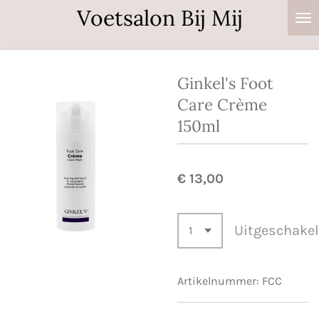
Voetsalon Bij Mij
Ga
direct
naar
de
Ginkel's Foot
hoofdinhoud
Care Crème
150ml
€ 13,00
Uitgeschake
Artikelnummer:
FCC