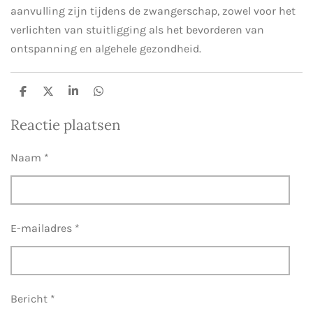
aanvulling zijn tijdens de zwangerschap, zowel voor het
verlichten van stuitligging als het bevorderen van
ontspanning en algehele gezondheid.
D
D
S
D
e
e
h
e
l
e
a
l
Reactie plaatsen
e
l
r
e
n
e
n
Naam *
E-mailadres *
Bericht *