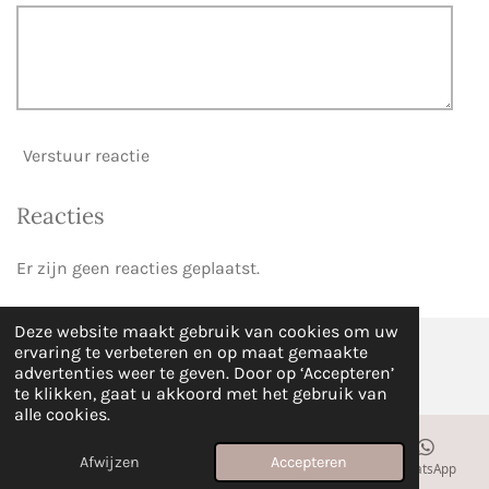
Verstuur reactie
Reacties
Er zijn geen reacties geplaatst.
Deze website maakt gebruik van cookies om uw
ervaring te verbeteren en op maat gemaakte
© 2024 Voetsalon Bij Mij
advertenties weer te geven. Door op ‘Accepteren’
te klikken, gaat u akkoord met het gebruik van
alle cookies.
Afwijzen
Accepteren
E-mailadres
Telefoonnummer
Kaart
WhatsApp